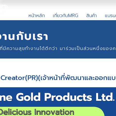
หน้าหลัก
เกี่ยวกับMRG
สินค้า
แบรน
งาน
กับเร
า
คนที่มีความสุขทำงานได้ดีกว่า มาร่วมเป็นส่วนหนึ่งข
Creator(PR)(เจ้าหน้าที่พัฒนาและออกแ