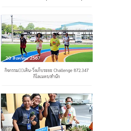
20 สิงหาคม 2567
กิจกรรม🏃‍♂️เดิน-วิ่งเก็บระยะ Challenge 872.347
กิโลเมตร/สำนัก