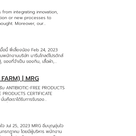
 from integrating innovation,
vation or new processes to
hought. Moreover, our
SR CSR is our willing
zen food exportation and
e strongly believe in
er a great Happiness and
นี้ พี่เลี้ยงน้อง Feb 24, 2023
แทนพนักงานบริษัท มารีนโกลด์โปรดักส์
 ของที่จำเป็น ของกิน, เสื้อผ้า,
ร้องเสียงดังฟังชัดเข้าจังหวะ สร้าง
อความรัก แบ่งปันควาสุข รอยยิ้มให้
& FARM) | MRG
ได้รับ ANTIBIOTIC-FREE PRODUCTS
FREE PRODUCTS CERTIFICATE
นั่นคือเราได้รับการรับรอง
ตว์น้ำแช่แข็งของเราปลอดจากการใช้
การรับรอง รวม 26 ฟาร์ม สิ่งที่น่า
กยภาพของบริษัท และยังเปิดโอกาสทางการ
ละทาง QS จะมุ่งมั่นพัฒนาและเพิ่ม
จ Jul 25, 2023 MRG อิ่มบุญอุ่นใจ
ารผลิตที่ดีเท่านั้น แต่ยังมาจากความ
อนกรกฎาคม โดยมีผู้บริหาร พนักงาน
กรหรือเอกสาร แต่เกิดจาก “หัวใจของ