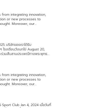
R Manager
 from integrating innovation,
vation or new processes to
hought. Moreover, our
SR CSR is our willing
zen food exportation and
e strongly believe in
er a great Happiness and
5 บริษัทของเราได้รับ
y Workplace MRG Have Fun สนุก
รงเรียนวังนกไข่ August 20,
อลกระชับมิตร Yummy Tale
และร่วมสืบสานประเพณีทางพระพุทธ
niversary Happy Workplace
ขึ้นของพนักงาน August 9, 2024 All
024 ครั้งที่ 1 Be Better Yummy
รั้งที่ 1 August 29, 2024
ast
อร์สเซอรี่ April 12, 2024 RCG
e เพื่อเป็นสวัสดิการให้พนักงาน
 from integrating innovation,
ูรณะ First Prev 1 2 3 1 ... 1 2 3
vation or new processes to
hought. Moreover, our
SR CSR is our willing
zen food exportation and
e strongly believe in
er a great Happiness and
port Club Jan 4, 2024 เมื่อวันที่