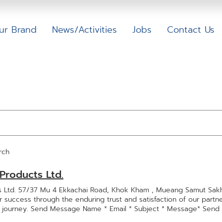
ur Brand
News/Activities
Jobs
Contact Us
Search Results
rch
Products Ltd.
s Ltd. 57/37 Mu 4 Ekkachai Road, Khok Kham , Mueang Samut Sa
 success through the enduring trust and satisfaction of our part
ng journey. Send Message Name * Email * Subject * Message* Send 
am , Mueang Samut Sakhon, Samut Sakhon 74000 Thailand +66-91-