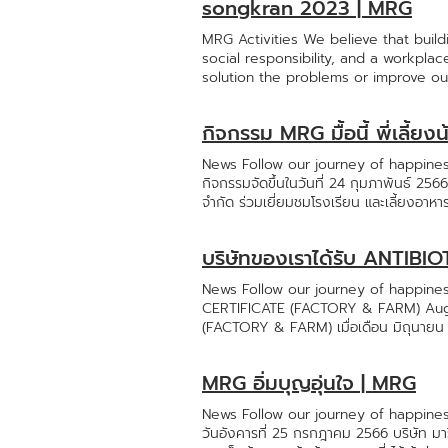
songkran 2023 | MRG
MRG Activities We believe that build
social responsibility, and a workpla
solution the problems or improve ou
administrator always support and con
responsibility to return the social.
กิจกรรม MRG มื้อนี้ พี่เลี้ย
interruptedly increase conform with
"Workmanship" as a care valuethus w
News Follow our journey of happiness,
Growth to all MRG member songkra
กิจกรรมจัดขึ้นในวันที่ 24 กุมภาพันธ์ 256
จำกัด ร่วมเยี่ยมชมโรงเรียน และเลี้ยงอาหาร
ของใช้ และของเล่นสันทนาการ มูลค่ารวม 40
บรรยากาศครึกครื้น สนุกสนาน (คลิปอยู่ในค
บริษัทของเราได้รับ ANTI
น้องๆ รอยยิ้มของน้องก็ทำให้พี่ๆยิ้มแก้มปร
News Follow our journey of happines
CERTIFICATE (FACTORY & FARM) Aug 29
(FACTORY & FARM) เมื่อเดือน มิถุนายน 2025
ANTIBIOTIC-FREE PRODUCTS CERTIFICATE 
ยาปฏิชีวนะ ปัจจุบัน - ใบรับรองโรงงานมี 
MRG อิ่มบุญอุ่นใจ | MRG
ภูมิใจยิ่งกว่านั้นคือ ในประเทศไทยมีเพียง 
ค้าครั้งสำคัญ โดยเฉพาะการส่งออกไปยัง 
News Follow our journey of happiness,
Quantity ตามนโยบายบริษัทอย่างต่อเนื่อง ค
วันอังคารที่ 25 กรกฎาคม 2566 บริษัท มา
ตั้งใจ ความร่วมมือ และความรับผิดชอบของ