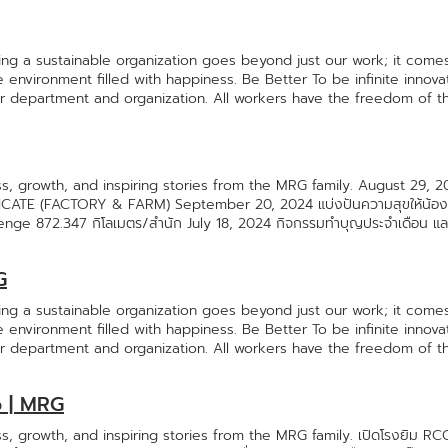
pong Luesukprasert sales@mrgshrimp.com Juthamas Mangkalay H
tana Kunapermsiri Purchase Manager sriwattana@mrgshrimp.com
ing a sustainable organization goes beyond just our work; it comes
ce environment filled with happiness. Be Better To be infinite inno
r department and organization. All workers have the freedom of t
sulting as through the large classroom we will learning together. C
 We never stop thinking and doing through out over 10 years of fro
 the company philosophy to always “ Be Better” Happy WorkPlace w
e put the greatest endeavor for their well beingwe wish to deliv
, growth, and inspiring stories from the MRG family. August 29, 202
kplace Happy New Year 2025 : มนต์รักลูกกุ้ง ย้อนยุคสุดปัง Happ
TE (FACTORY & FARM) September 20, 2024 แบ่งปันความสุขให้น้องๆ โ
G Open House2024 CSR บริจาคโลหิตครั้งที่ 72 Happy Workplace ฟุตบ
llenge 872.347 กิโลเมตร/สำนัก July 18, 2024 กิจกรรมทำบุญประจำเดือน 
งปันความสุขให้น้องๆ โรงเรียนวังนกไข่ Happy Workplace MRG 24th An
2024 ครั้งที่ 1 September 13, 2024 สวัสดิการพิชิตหนี้ เพื่อชีวิตที่ดี
ิการพิชิตหนี้ เพื่อชีวิตที่ดีขึ้นของพนักงาน Be Better MRG Unity Cup 2
uity Games 2024 October 9, 2024 Yummy Tale Food Academy 2024 ค
etter THAIFEX 2024 First Prev 1 2 3 4 5 1 ... 1 2 3 4 5 6 ... 6 Next L
G
2024 ตรวจเยี่ยม ติดตามและตรวจประเมินมาตรฐาน ศูนย์รับเลี้ยงเด็ก กุ้งน้อยเน
 “MRG Open House2024 August 20, 2024 เปิดสนาม MRG Healthy Spac
ing a sustainable organization goes beyond just our work; it comes
อบเงินสมทบทุนเครื่องดนตรีวงโยธวาทิต 50,000 บาท ให้แก่โรงเรียนสมุทรสาครบ
ce environment filled with happiness. Be Better To be infinite inno
r department and organization. All workers have the freedom of t
sulting as through the large classroom we will learning together. C
 We never stop thinking and doing through out over 10 years of fro
b | MRG
 the company philosophy to always “ Be Better” Happy WorkPlace w
e put the greatest endeavor for their well beingwe wish to deliv
 growth, and inspiring stories from the MRG family. เปิดโรงยิม RCG S
lthy Space Happy Workplace 1/1