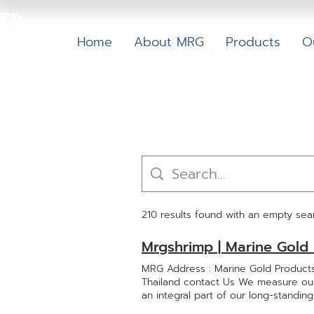
Home
About MRG
Products
O
210 results found with an empty sea
Mrgshrimp | Marine Gold 
MRG Address : Marine Gold Product
Thailand contact Us We measure our
an integral part of our long-standi
57/37 Mu 4 Ekkachai Road, Khok Kh