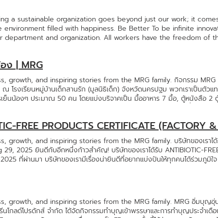
ing a sustainable organization goes beyond just our work; it comes
ce environment filled with happiness. Be Better To be infinite inno
r department and organization. All workers have the freedom of t
sulting as through the large classroom we will learning together. C
 We never stop thinking and doing through out over 10 years of fro
งน้อง | MRG
 the company philosophy to always “ Be Better” Happy WorkPlace w
e put the greatest endeavor for their well beingwe wish to deliv
 growth, and inspiring stories from the MRG family. กิจกรรม MRG มื้อ
n 2023 Happy Workplace 1/1
6 ณ โรงเรียนหมู่บ้านเด็กสานรัก (มูลนิธิเด็ก) จังหวัดนครปฐม พวกเราเป็นตัว
เย็นน้องๆ ประมาณ 50 คน โดยแบ่งบริจาคเป็น มื้ออาหาร 7 มื้อ, ตู้หนังสือ 2 ตู้,
,000 บาท ซึ่งเด็กๆ ได้ร้อง+เต้นเพลงทรงอย่างแบด ที่ฮิตในหมู่ฟันน้ำนม เด็กๆ
อมเม้นต์ใต้โพสต์) พวกเราชาว MRG ดีใจที่เป็นส่วนหนึ่งในการมอบโอกาส ส่งต่
BIOTIC-FREE PRODUCTS CERTIFICATE (FACTORY 
ิและอิ่มเอมใจไม่น้อย แล้วพบกันใหม่ในกิจกรรมหน้าค่ะ
s, growth, and inspiring stories from the MRG family. บริษัทของเรา
, 2025 ยินดีกับอีกหนึ่งก้าวสำคัญ! บริษัทของเราได้รับ ANTIBIOTIC-
 ที่ผ่านมา บริษัทของเรามีเรื่องน่ายินดีที่อยากแบ่งปันให้ทุกคนได้ร่วมภูมิใจ 
ซึ่งถือเป็นอีกหนึ่งมาตรฐานคุณภาพระดับโลกที่ช่วยยืนยันว่า ผลิตภัณฑ์สั
Product Description รวม 6 รายการ - ใบรับรองส่วนของฟาร์มในครั้งนี้ ได้รับ
2 แห่งเท่านั้น ที่ผ่านการรับรองนี้ และเราเป็นหนึ่งในนั้น ถือเป็นการตอกย้ำศั
ประเทศจีน ที่ให้ความสำคัญกับมาตรฐานด้านความปลอดภัยของอาหารเป็นพิเศษ แ
 growth, and inspiring stories from the MRG family. MRG อิ่มบุญอุ่นใ
วามสำเร็จที่มาจากทุกคน มาตรฐานที่เราได้รับ ไม่ได้เกิดขึ้นเพียงเพราะกระบวนก
รีนโกลด์โปรดักส์ จำกัด ได้จัดกิจกรรมทำบุญเข้าพรรษาและการทำบุญประจำเดื
พนักงานทุกคนในทุกแผนก ทุกขั้นตอน เพราะ “คุณภาพ” ไม่ได้เกิดจากเครื่องจั