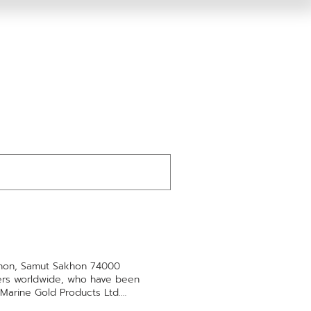
khon, Samut Sakhon 74000
ners worldwide, who have been
Marine Gold Products Ltd.
5786635 , +66-62-6055323 +66-