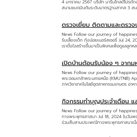
4 มกราคม 2567 บริษัท มารีนโกลด์โปรดักส์
สนามแบดมินตันระดับมาตรฐานสากล 3 สนาม, 
บรรยากาศการเปิดงาน เป็นการดวลแบดมินตัน
พนักงานทุกคนได้หันมาออกกำลังกาย รักสุขภ
ตรวจเยี่ยม ติดตามและตรวจประ
Happy มีความสุข แบบ work life balan
News Follow our journey of happiness
รับเลี้ยงเด็ก กุ้งน้อยเนอร์สเซอรี่ Jul 24,
เราตั้งใจสร้างขึ้นมาเป็นพิเศษเพื่อดูแลลูก
2558 และได้ผ่านการรับรองมาตรฐานของทาง
พนักงานเครือรักชัยกรุ๊ปได้นำบุตรมาฝากเ
เปิดบ้านต้อนรับน้อง ๆ จาก
กุ้งน้อยเนอร์เซอรี่ เป็นศูนย์เลี้ยงเด็กที
จิตใจ สังคม และสติปัญญา เรามุ่งมั่นให้ค
News Follow our journey of happiness,
ปฏิสัมพันธ์ที่ดีระหว่างเด็กกับครอบครัว ช
พระจอมเกล้าพระนครเหนือ (KMUTNB) Apr 26
หลังเลิกเรียน ปิดเทอม วันหยุด รับได้ถึ
ภาควิชาเทคโนโลยีอุตสาหกรรมเกษตร อาหาร
วัฒนธรรม ร่วมกับ สำนักงานพัฒนาความมั่
มาเรียนรู้กระบวนการผลิตจริง และฟังเรื่อ
ตรวจประเมินมาตรฐานสถานพัฒนาเด็กปฐมวัยแห่
อย่างไร ผ่านสื่อใน Museum Walkway ซึ่ง
โดยผลการตรวจประเมินผ่านตรงตามมาตรฐานกา
กิจกรรมทำบุญประจำเดือน แ
พวกเราก็ปลื้มมาก และดีใจที่มีโอกาสได้ส่
มาตรฐานและดียิ่งๆขึ้นอยู่เสมอ #Mar
News Follow our journey of happiness
ทางพระพุทธศาสนา Jul 18, 2024 ในวันพฤหั
ร่วมสืบสานประเพณีทางพระพุทธศาสนาเนื่อ
พรรษาและสังฆทาน แด่พระภิกษุสงฆ์ เพื่