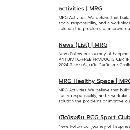
34-834487 Sales & Marketing Choo
activities | MRG
juthamas.man@mrgshrimp.com Sriwat
MRG Activities We believe that build
social responsibility, and a workpla
solution the problems or improve ou
administrator always support and con
responsibility to return the social.
News (List) | MRG
interruptedly increase conform with
"Workmanship" as a care valuethus w
News Follow our journey of happiness
Growth to all MRG member Happy Wor
ANTIBIOTIC-FREE PRODUCTS CERTIFICA
มันส์ in Vietnam 2024 Be Better MR
2024 กิจกรรม🏃♂️เดิน-วิ่งเก็บระยะ Cha
Friendly RCG CSR MRG Volunteer แบ่
ศาสนา November 10, 2024 MRG Unity Cup 
ทำบุญประจำเดือนกันยายน Be Better สวัสด
About My Love June 10, 2024 MRG Fr
Tale Food Academy 2024 ครั้งที่ 1 Be B
MRG Healthy Space | MR
ทัศนศึกษา กุ้งน้อยเยอร์สเซอรี่ July 24, 
สงกรานต์ สราญใจ September 26, 2024
MRG Activities We believe that build
ทุกคนในเครือรักชัยกรุ๊ป July 19, 2024 ม
social responsibility, and a workpla
... 3 Next Last
solution the problems or improve ou
administrator always support and con
responsibility to return the social.
เปิดโรงยิม RCG Sport Clu
interruptedly increase conform with
"Workmanship" as a care valuethus w
News Follow our journey of happiness,
Growth to all MRG member MRG Hea