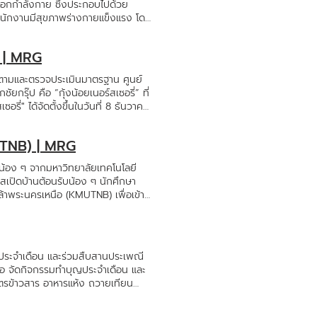
้ออกกำลังกาย ซึ่งประกอบไปด้วย
้พนักงานมีสุขภาพร่างกายแข็งแรง โดย
างท้วมท้น ถือเป็นการเชิญชวนให้
ังนี้เค้าไม่หยุดดูแลพวกเราเลย
่ | MRG
ตามและตรวจประเมินมาตรฐาน ศูนย์
ยกรุ๊ป คือ “กุ้งน้อยเนอร์สเซอรี่” ที่
ี่" ได้จัดตั้งขึ้นในวันที่ 8 ธันวาคม
ะสงค์เพื่อเป็นสวัสดิการให้แก่
่มีบุตรหลานเล็กและต้องทำงานประจำ
UTNB) | MRG
ยครบทั้ง 4 ด้าน คือ ร่างกาย อารมณ์
มถึงส่งเสริมพัฒนาการเด็กให้เกิด
น้อง ๆ จากมหาวิทยาลัยเทคโนโลยี
แต่อายุ 3 เดือน – 6ปี และฝากพิเศษ
สเปิดบ้านต้อนรับน้อง ๆ นักศึกษา
กฎาคม 2567 กองการศึกษาศาสนาและ
้าพระนครเหนือ (KMUTNB) เพื่อเข้า
สาคร ได้เข้าตรวจเยี่ยม ติดตาม และ
ละแนวคิดการทำงานแบบ Be Better เป็น
ยใน บริษัท มารีนโกลด์โปรดักส์ จำกัด"
และน้องๆบอกว่ากุ้งเราอร่อยมากๆ
ื่อให้มั่นใจว่าระบบของเราได้
่อๆไป ค่ะ
ระจำเดือน และร่วมสืบสานประเพณี
รือ จัดกิจกรรมทำบุญประจำเดือน และ
ตรข้าวสาร อาหารแห้ง ถวายเทียน
ป มาร่วมอนุโมทนาบุญด้วยกันนะคะ