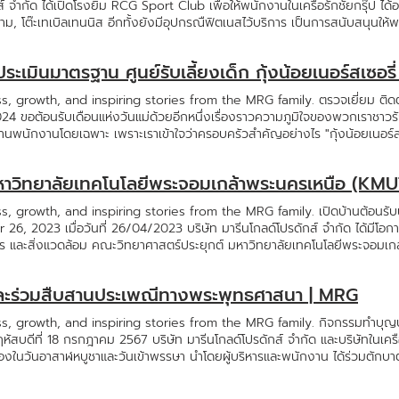
 จำกัด ได้เปิดโรงยิม RCG Sport Club เพื่อให้พนักงานในเครือรักชัยกรุ๊ป ได
โต๊ะเทเบิลเทนนิส อีกทั้งยังมีอุปกรณืฟิตเนสไว้บริการ เป็นการสนับสนุนให
จากผู้อำนวยการทั้ง 4 สำนัก เรียกเสียงเชียร์จากกองเชียร์สำนักต่างๆได้อย่
าพได้ เป็นอย่างดี และเรายังไม่หยุดแค่นี้ สนามฟุตบอลกำลังตามมา >< บ้านหล
เมินมาตรฐาน ศูนย์รับเลี้ยงเด็ก กุ้งน้อยเนอร์สเซอรี
ce
, growth, and inspiring stories from the MRG family. ตรวจเยี่ยม ติด
 2024 ขอต้อนรับเดือนแห่งวันแม่ด้วยอีกหนึ่งเรื่องราวความภูมิใจของพวกเราชาวรักชั
หลานพนักงานโดยเฉพาะ เพราะเราเข้าใจว่าครอบครัวสำคัญอย่างไร "กุ้งน้อยเนอร์สเซอร
ราชการและถูกต้องตามกฎหมายเป็นแห่งแรกของจังหวัดสมุทรสาคร ซึ่งมีวัตถุปร
ลี้ยง เป็นการช่วยคลายความกังวลใจ และเพิ่มความใกล้ชิด สุขใจ ของพนักงานที
มหาวิทยาลัยเทคโนโลยีพระจอมเกล้าพระนครเหนือ (KM
่มีบุคลากร และสถานที่ ที่เอื้ออำนวยต่อการพัฒนาส่งเสริมให้เด็กมีพัฒนาการตามวั
วามสนุก ความรู้ ความปลอดภัย สุขอนามัยที่ดี และปลูกฝังคุณธรรมจริยธรรม รว
 growth, and inspiring stories from the MRG family. เปิดบ้านต้อนรับ
ุมชนและสังคม โดยมีคุณครูและพี่เลี้ยงรวม 6 คน ปัจจุบันเรามีเด็กฝากประจำตั้ง
, 2023 เมื่อวันที่ 26/04/2023 บริษัท มารีนโกลด์โปรดักส์ จำกัด ได้มีโอกา
งอายุ 12ปี โดยรวมๆสามารถรับดูแลเด็กได้ถึง 50 คน โดยเมื่อวันพุธที่ 24 กร
 และสิ่งแวดล้อม คณะวิทยาศาสตร์ประยุกต์ มหาวิทยาลัยเทคโนโลยีพระจอมเกล
นคงของมนุษย์ และกลุ่มงานส่งเสริมสุขภาพสำนักงานสาธารณสุขจังหวัดสมุทร
งเล่าว่าพวกเรากว่าจะมาเป็น MRG อย่างทุกวัน นี้เรามีจุดเริ่มต้นมาจากอะไรแ
งชาติ "ศูนย์รับเลี้ยงเด็ก กุ้งน้อยเนอร์สเซอรี่ ซึ่งเป็นสถานรับเลี้ยงเด็กภา
กิจกรรมโครงการ NISIT VISIT นี้ได้สร้างความประทับใจเป็นอย่างมากให้น้องๆ 
รดำเนินสถานรับเลี้ยงเด็กเอกชน ซึ่งเราจะมีการตรวจประเมินเป็นประจำทุกปีเพ
ละร่วมสืบสานประเพณีทางพระพุทธศาสนา | MRG
งมอบความรู้ให้กับน้องๆ ที่จะเป็นกำลังสำคัญของอุตสาหกรรมอาหารให้ประเทศไทยต
inegold #MRG #RCGroup #YummyTale
, growth, and inspiring stories from the MRG family. กิจกรรมทำบุญป
สบดีที่ 18 กรกฎาคม 2567 บริษัท มารีนโกลด์โปรดักส์ จำกัด และบริษัทในเค
งในวันอาสาฬหบูชาและวันเข้าพรรษา นำโดยผู้บริหารและพนักงาน ได้ร่วมตักบา
อความเป็นสิริมงคล สืบสานประเพณี และวัฒนธรรมอันดีงามทางพุทธศาสนาต่อไ